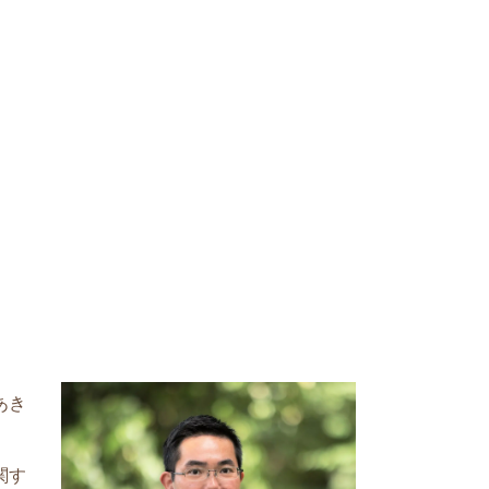
』
あき
関す