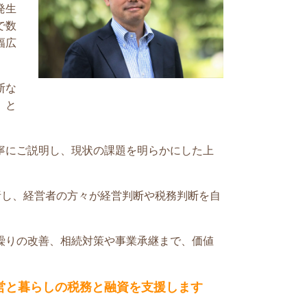
発生
で数
幅広
断な
」と
寧にご説明し、現状の課題を明らかにした上
析し、経営者の方々が経営判断や税務判断を自
繰りの改善、相続対策や事業承継まで、価値
営と暮らしの税務と融資を支援します