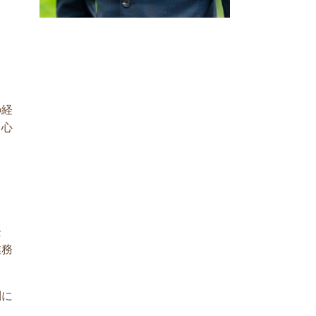
の経
中心
企
業務
制に