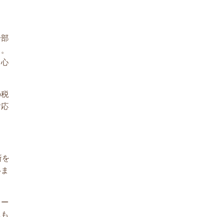
一部
う。
中心
の税
対応
所を
いま
ロー
にも